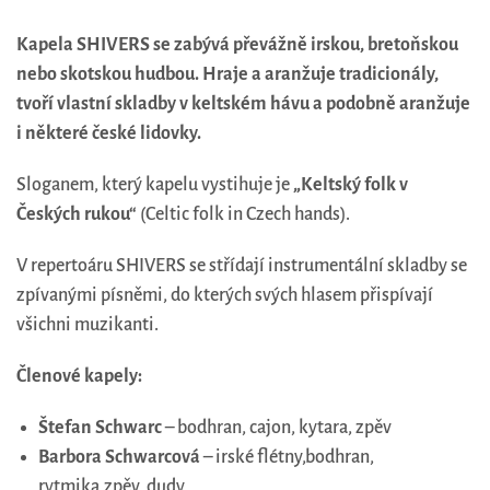
Kapela SHIVERS se zabývá převážně irskou, bretoňskou
nebo skotskou hudbou. Hraje a aranžuje tradicionály,
tvoří vlastní skladby v keltském hávu a podobně aranžuje
i některé české lidovky.
Sloganem, který kapelu vystihuje je
„Keltský folk v
Českých rukou“
(Celtic folk in Czech hands).
V repertoáru SHIVERS se střídají instrumentální skladby se
zpívanými písněmi, do kterých svých hlasem přispívají
všichni muzikanti.
Členové kapely:
Štefan Schwarc
– bodhran, cajon, kytara, zpěv
Barbora Schwarcová
– irské flétny,bodhran,
rytmika,zpěv, dudy