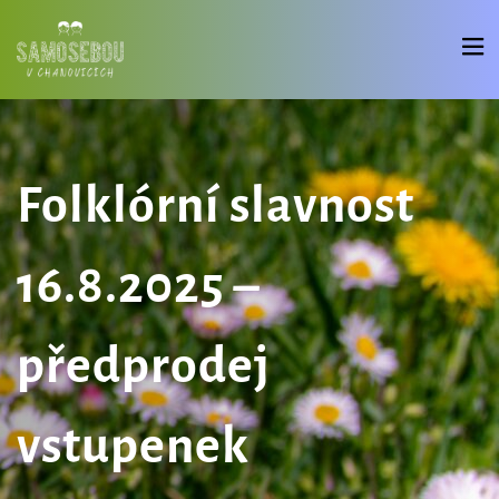
Folklórní slavnost
16.8.2025 –
předprodej
vstupenek